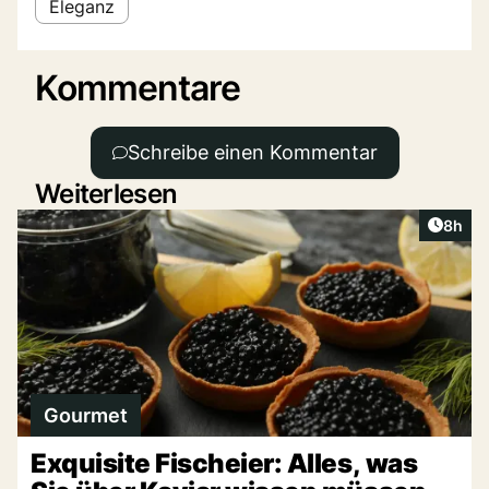
Eleganz
Kommentare
Schreibe einen Kommentar
Weiterlesen
Artike
8h
Gourmet
Exquisite Fischeier: Alles, was