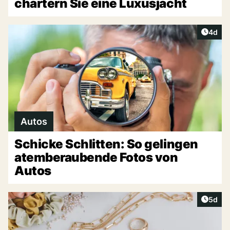
chartern Sie eine Luxusjacht
Artike
4d
Autos
Schicke Schlitten: So gelingen
atemberaubende Fotos von
Autos
Artike
5d