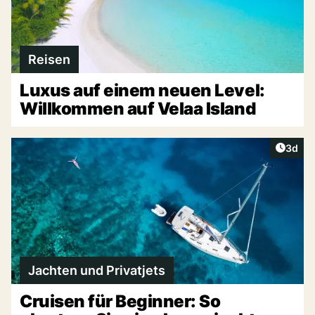
Reisen
Luxus auf einem neuen Level:
Willkommen auf Velaa Island
Artike
3d
Jachten und Privatjets
Cruisen für Beginner: So