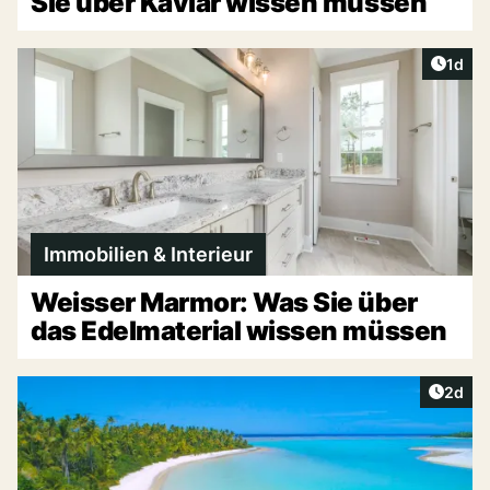
Sie über Kaviar wissen müssen
Artike
1d
Immobilien & Interieur
Weisser Marmor: Was Sie über
das Edelmaterial wissen müssen
Artike
2d