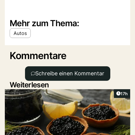
Mehr zum Thema:
Autos
Kommentare
Schreibe einen Kommentar
Weiterlesen
Artikel
17h