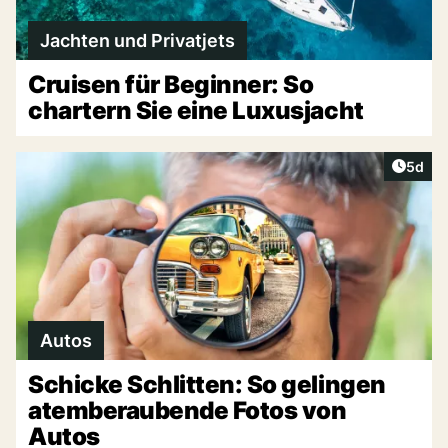
Jachten und Privatjets
Cruisen für Beginner: So
chartern Sie eine Luxusjacht
Artike
5d
Autos
Schicke Schlitten: So gelingen
atemberaubende Fotos von
Autos