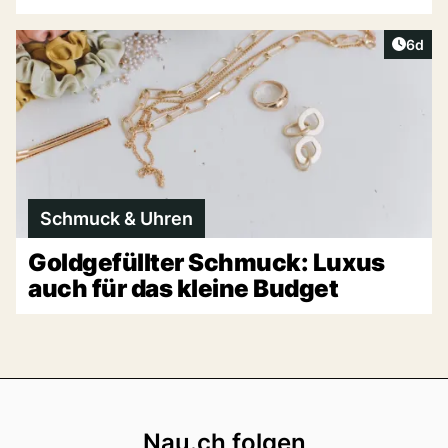
Artike
6d
Schmuck & Uhren
Goldgefüllter Schmuck: Luxus
auch für das kleine Budget
Footer
Nau.ch folgen