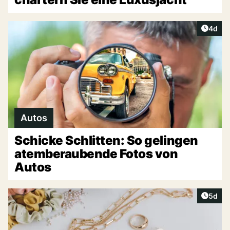
Artike
4d
Autos
Schicke Schlitten: So gelingen
atemberaubende Fotos von
Autos
Artike
5d