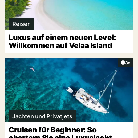
Reisen
Luxus auf einem neuen Level:
Willkommen auf Velaa Island
Artike
3d
Jachten und Privatjets
Cruisen für Beginner: So
chartern Sie eine Luxusjacht