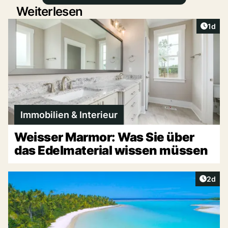
Weiterlesen
Artike
1d
Immobilien & Interieur
Weisser Marmor: Was Sie über
das Edelmaterial wissen müssen
Artike
2d