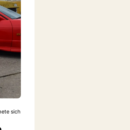
ete sich
e