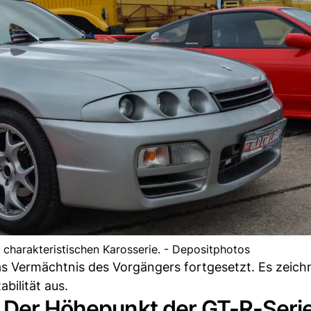
r charakteristischen Karosserie. - Depositphotos
 Vermächtnis des Vorgängers fortgesetzt. Es zeichn
bilität aus.
: Der Höhepunkt der GT-R-Seri