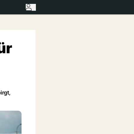
ür
irgt,