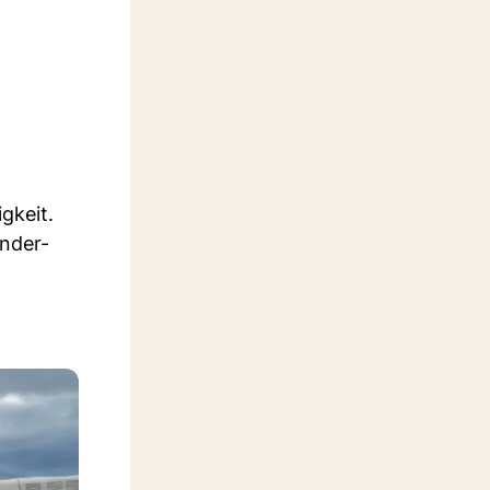
gkeit.
inder-