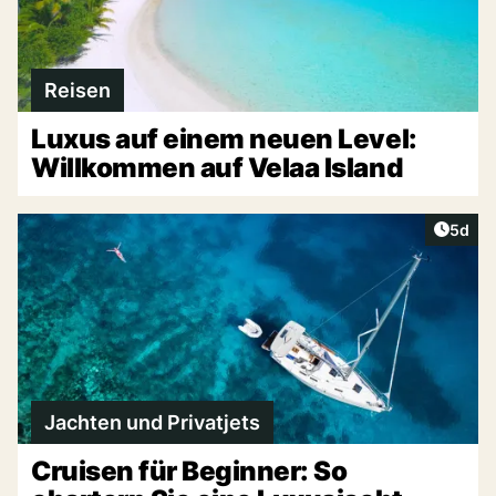
Reisen
Luxus auf einem neuen Level:
Willkommen auf Velaa Island
Artike
5d
Jachten und Privatjets
Cruisen für Beginner: So