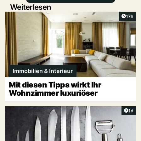
Weiterlesen
Artikel
17h
Immobilien & Interieur
Mit diesen Tipps wirkt Ihr
Wohnzimmer luxuriöser
Artike
1d