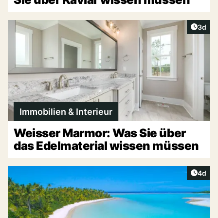
Artike
3d
Immobilien & Interieur
Weisser Marmor: Was Sie über
das Edelmaterial wissen müssen
Artike
4d