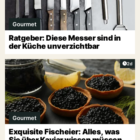
Gourmet
Ratgeber: Diese Messer sind in
der Küche unverzichtbar
Artike
2d
Gourmet
Exquisite Fischeier: Alles, was
Sie über Kaviar wissen müssen