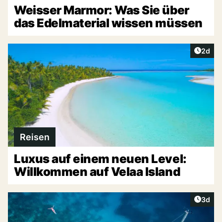
Weisser Marmor: Was Sie über
das Edelmaterial wissen müssen
Artike
2d
Reisen
Luxus auf einem neuen Level:
Willkommen auf Velaa Island
Artike
3d