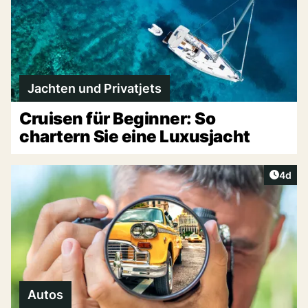
Jachten und Privatjets
Cruisen für Beginner: So
chartern Sie eine Luxusjacht
Artike
4d
Autos