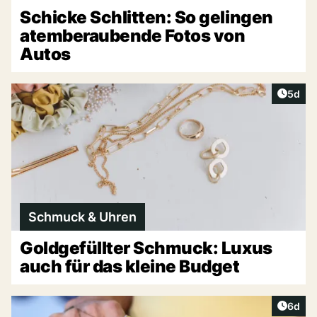
Schicke Schlitten: So gelingen
atemberaubende Fotos von
Autos
Artike
5d
Schmuck & Uhren
Goldgefüllter Schmuck: Luxus
auch für das kleine Budget
Artike
6d