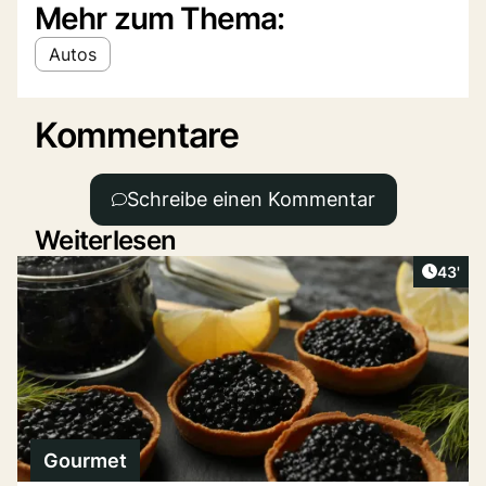
Mehr zum Thema:
Autos
Kommentare
Schreibe einen Kommentar
Weiterlesen
Artikel
43'
Gourmet