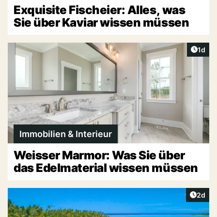
Exquisite Fischeier: Alles, was
Sie über Kaviar wissen müssen
Artike
1d
Immobilien & Interieur
Weisser Marmor: Was Sie über
das Edelmaterial wissen müssen
Artike
2d