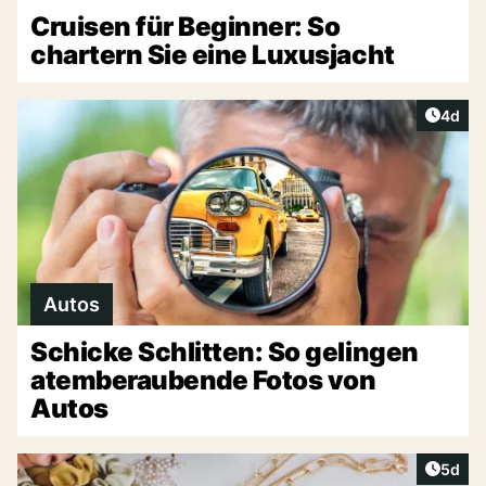
Cruisen für Beginner: So
chartern Sie eine Luxusjacht
Artike
4d
Autos
Schicke Schlitten: So gelingen
atemberaubende Fotos von
Autos
Artike
5d