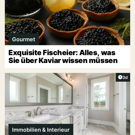
Gourmet
Exquisite Fischeier: Alles, was
Sie über Kaviar wissen müssen
Artike
3d
Immobilien & Interieur