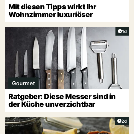
Mit diesen Tipps wirkt Ihr
Wohnzimmer luxuriöser
Artike
1d
Gourmet
Ratgeber: Diese Messer sind in
der Küche unverzichtbar
Artike
2d