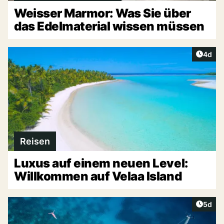
Weisser Marmor: Was Sie über
das Edelmaterial wissen müssen
Artike
4d
Reisen
Luxus auf einem neuen Level:
Willkommen auf Velaa Island
Artike
5d