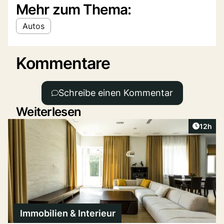
Mehr zum Thema:
Autos
Kommentare
Schreibe einen Kommentar
Weiterlesen
Artikel
12h
Immobilien & Interieur