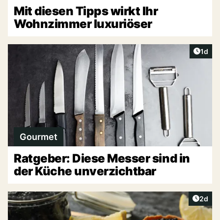
Mit diesen Tipps wirkt Ihr
Wohnzimmer luxuriöser
Artike
1d
Gourmet
Ratgeber: Diese Messer sind in
der Küche unverzichtbar
Artike
2d