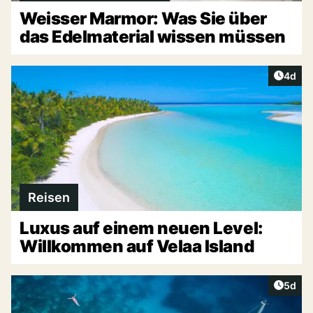
Weisser Marmor: Was Sie über
das Edelmaterial wissen müssen
Artike
4d
Reisen
Luxus auf einem neuen Level:
Willkommen auf Velaa Island
Artike
5d