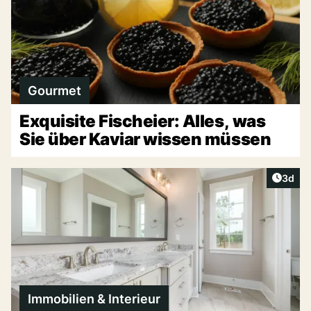
Gourmet
Exquisite Fischeier: Alles, was
Sie über Kaviar wissen müssen
Artike
3d
Immobilien & Interieur