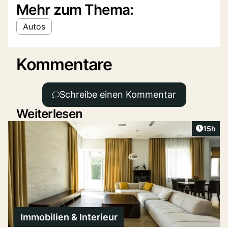
Mehr zum Thema:
Autos
Kommentare
Schreibe einen Kommentar
Weiterlesen
Artikel
15h
Immobilien & Interieur