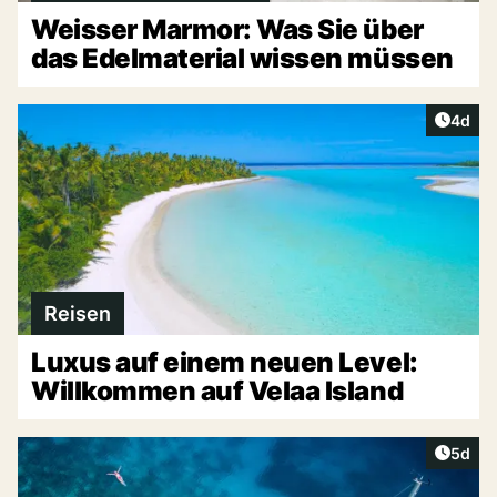
Weisser Marmor: Was Sie über
das Edelmaterial wissen müssen
Artike
4d
Reisen
Luxus auf einem neuen Level:
Willkommen auf Velaa Island
Artike
5d