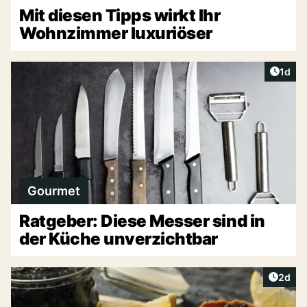
Mit diesen Tipps wirkt Ihr
Wohnzimmer luxuriöser
Artike
1d
Gourmet
Ratgeber: Diese Messer sind in
der Küche unverzichtbar
Artike
2d