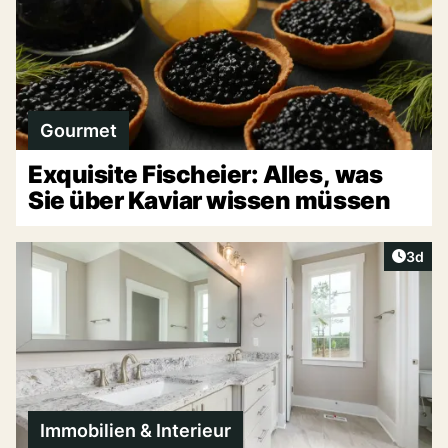
Gourmet
Exquisite Fischeier: Alles, was
Sie über Kaviar wissen müssen
Artike
3d
Immobilien & Interieur