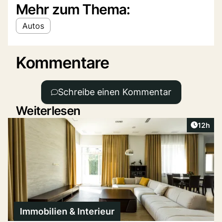
Mehr zum Thema:
Autos
Kommentare
Schreibe einen Kommentar
Weiterlesen
Artikel
12h
Immobilien & Interieur