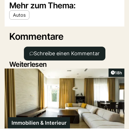
Mehr zum Thema:
Autos
Kommentare
Schreibe einen Kommentar
Weiterlesen
Artikel
18h
Immobilien & Interieur