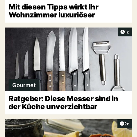
Mit diesen Tipps wirkt Ihr
Wohnzimmer luxuriöser
Artike
1d
Gourmet
Ratgeber: Diese Messer sind in
der Küche unverzichtbar
Artike
2d