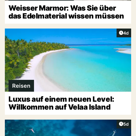
Weisser Marmor: Was Sie über
das Edelmaterial wissen müssen
Artike
4d
Reisen
Luxus auf einem neuen Level:
Willkommen auf Velaa Island
Artike
5d