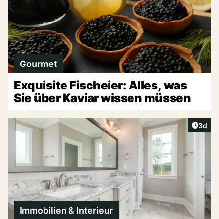
Gourmet
Exquisite Fischeier: Alles, was
Sie über Kaviar wissen müssen
Artike
3d
Immobilien & Interieur