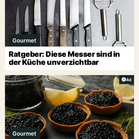
Gourmet
Ratgeber: Diese Messer sind in
der Küche unverzichtbar
Artike
4d
Gourmet