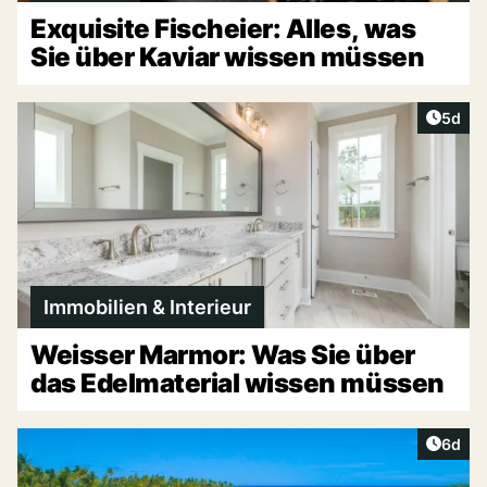
Exquisite Fischeier: Alles, was
Sie über Kaviar wissen müssen
Artike
5d
Immobilien & Interieur
Weisser Marmor: Was Sie über
das Edelmaterial wissen müssen
Artike
6d