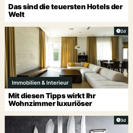
Das sind die teuersten Hotels der
Welt
Artike
2d
Immobilien & Interieur
Mit diesen Tipps wirkt Ihr
Wohnzimmer luxuriöser
Artike
3d