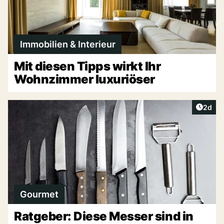
Immobilien & Interieur
Mit diesen Tipps wirkt Ihr
Wohnzimmer luxuriöser
Artike
2d
Gourmet
Ratgeber: Diese Messer sind in