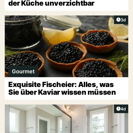
der Küche unverzichtbar
Artike
3d
Gourmet
Exquisite Fischeier: Alles, was
Sie über Kaviar wissen müssen
Artike
4d