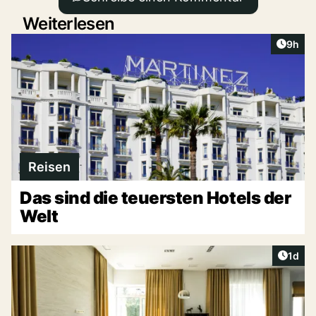
Weiterlesen
Artike
9h
Reisen
Das sind die teuersten Hotels der
Welt
Artike
1d