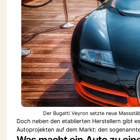
Der Bugatti Veyron setzte neue Massstäb
Doch neben den etablierten Herstellern gibt e
Autoprojekten auf dem Markt: den sogenannt
Was macht ein Auto zu ei