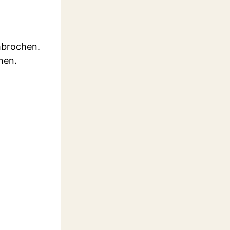
hbrochen.
nen.