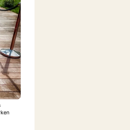
s
rken