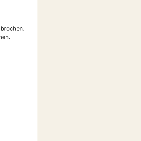
hbrochen.
nen.