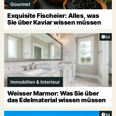
Gourmet
Exquisite Fischeier: Alles, was
Sie über Kaviar wissen müssen
Artike
2d
Immobilien & Interieur
Weisser Marmor: Was Sie über
das Edelmaterial wissen müssen
Artike
3d