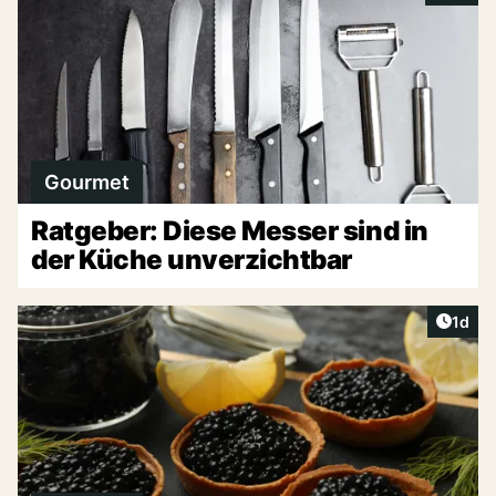
Gourmet
Ratgeber: Diese Messer sind in
der Küche unverzichtbar
Artike
1d