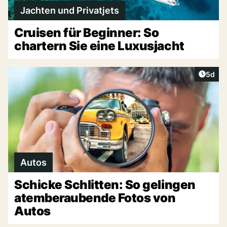
Jachten und Privatjets
Cruisen für Beginner: So
chartern Sie eine Luxusjacht
Artike
5d
Autos
Schicke Schlitten: So gelingen
atemberaubende Fotos von
Autos