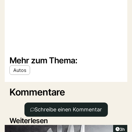
Mehr zum Thema:
Autos
Kommentare
Schreibe einen Kommentar
Weiterlesen
Artike
3h