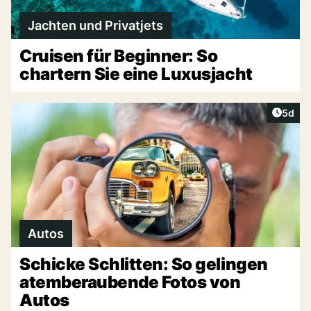
Jachten und Privatjets
Cruisen für Beginner: So
chartern Sie eine Luxusjacht
Artike
5d
Autos
Schicke Schlitten: So gelingen
atemberaubende Fotos von
Autos