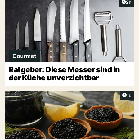
Artike
2h
Gourmet
Ratgeber: Diese Messer sind in
der Küche unverzichtbar
Artike
1d