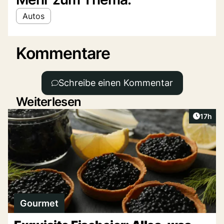
Autos
Kommentare
Schreibe einen Kommentar
Weiterlesen
Artikel
17h
Gourmet