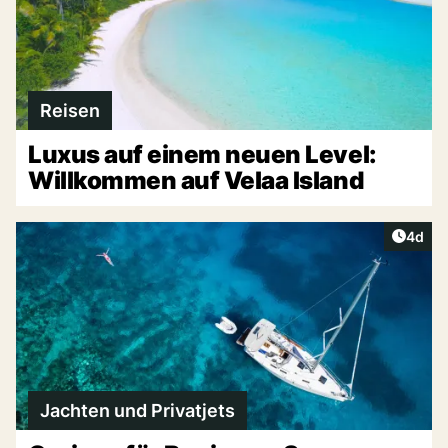
Reisen
Luxus auf einem neuen Level:
Willkommen auf Velaa Island
Artike
4d
Jachten und Privatjets