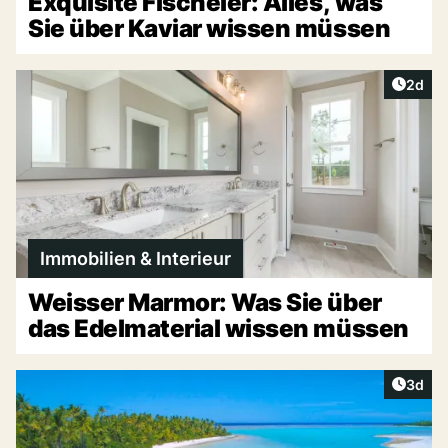
Exquisite Fischeier: Alles, was
Sie über Kaviar wissen müssen
Artike
2d
Immobilien & Interieur
Weisser Marmor: Was Sie über
das Edelmaterial wissen müssen
Artike
3d