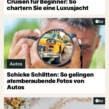
Cruisen für Beginner: So
chartern Sie eine Luxusjacht
Artike
5d
Autos
Schicke Schlitten: So gelingen
atemberaubende Fotos von
Autos
Artike
6d