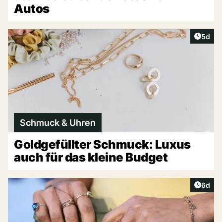
Autos
Artike
5d
Schmuck & Uhren
Goldgefüllter Schmuck: Luxus
auch für das kleine Budget
Artike
6d