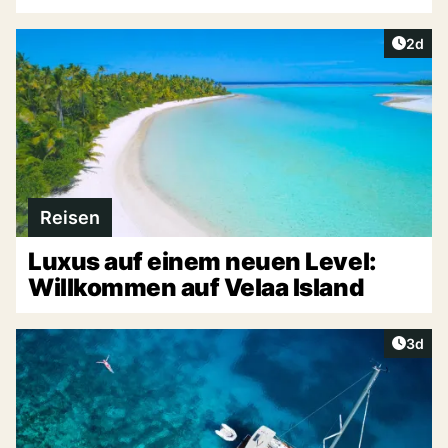
Artike
2d
Reisen
Luxus auf einem neuen Level:
Willkommen auf Velaa Island
Artike
3d