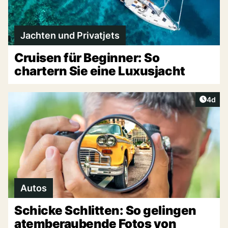
Jachten und Privatjets
Cruisen für Beginner: So
chartern Sie eine Luxusjacht
Artike
4d
Autos
Schicke Schlitten: So gelingen
atemberaubende Fotos von