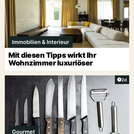
Immobilien & Interieur
Mit diesen Tipps wirkt Ihr
Wohnzimmer luxuriöser
Artike
2d
Gourmet