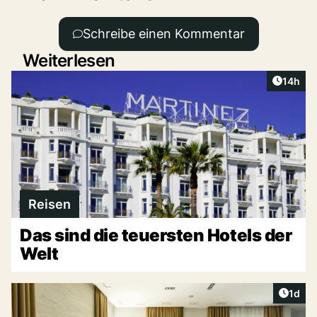
Schreibe einen Kommentar
Weiterlesen
Artikel
14h
Reisen
Das sind die teuersten Hotels der
Welt
Artike
1d