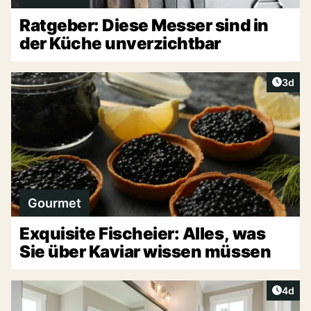
Ratgeber: Diese Messer sind in
der Küche unverzichtbar
Artike
3d
Gourmet
Exquisite Fischeier: Alles, was
Sie über Kaviar wissen müssen
Artike
4d