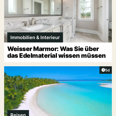
Immobilien & Interieur
Weisser Marmor: Was Sie über
das Edelmaterial wissen müssen
Artike
5d
Reisen