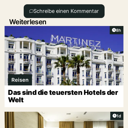
Schreibe einen Kommentar
Weiterlesen
Artike
8h
Reisen
Das sind die teuersten Hotels der
Welt
Artike
1d