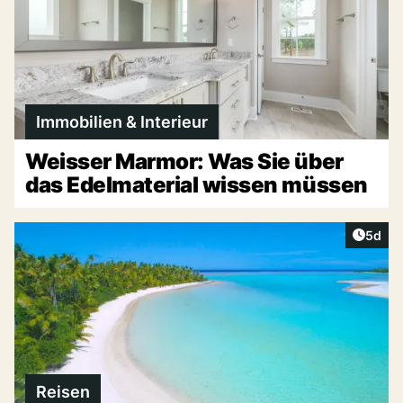
Immobilien & Interieur
Weisser Marmor: Was Sie über
das Edelmaterial wissen müssen
Artike
5d
Reisen