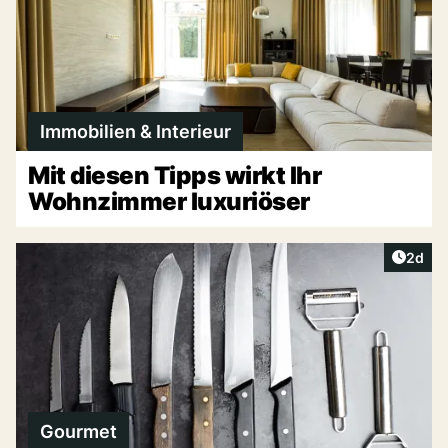
Immobilien & Interieur
Mit diesen Tipps wirkt Ihr
Wohnzimmer luxuriöser
Artike
2d
Gourmet