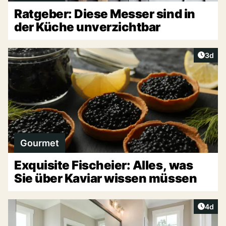
Ratgeber: Diese Messer sind in
der Küche unverzichtbar
Artike
3d
Gourmet
Exquisite Fischeier: Alles, was
Sie über Kaviar wissen müssen
Artike
4d