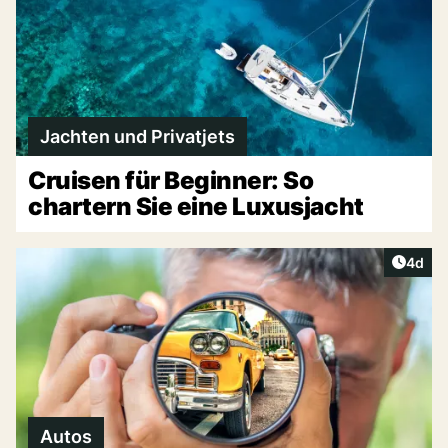
Jachten und Privatjets
Cruisen für Beginner: So
chartern Sie eine Luxusjacht
Artike
4d
Autos