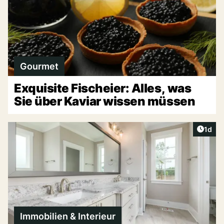
Gourmet
Exquisite Fischeier: Alles, was
Sie über Kaviar wissen müssen
Artike
1d
Immobilien & Interieur