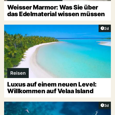
Weisser Marmor: Was Sie über
das Edelmaterial wissen müssen
Artike
2d
Reisen
Luxus auf einem neuen Level:
Willkommen auf Velaa Island
Artike
3d