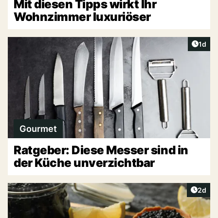
Mit diesen Tipps wirkt Ihr
Wohnzimmer luxuriöser
Artike
1d
Gourmet
Ratgeber: Diese Messer sind in
der Küche unverzichtbar
Artike
2d