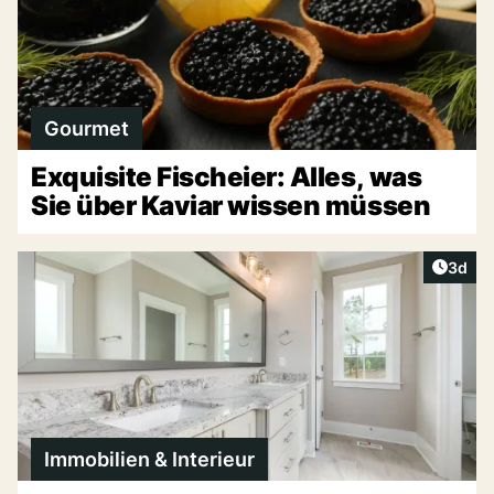
Gourmet
Exquisite Fischeier: Alles, was
Sie über Kaviar wissen müssen
Artike
3d
Immobilien & Interieur