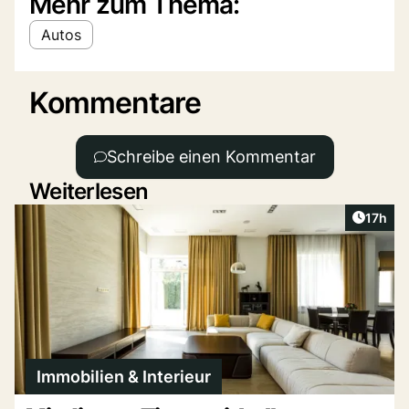
Mehr zum Thema:
Autos
Kommentare
Schreibe einen Kommentar
Weiterlesen
Artikel
17h
Immobilien & Interieur