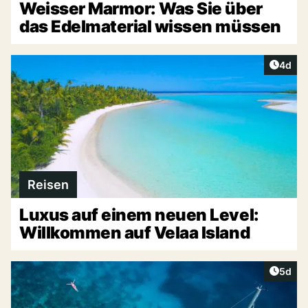
Weisser Marmor: Was Sie über
das Edelmaterial wissen müssen
Artike
4d
Reisen
Luxus auf einem neuen Level:
Willkommen auf Velaa Island
Artike
5d