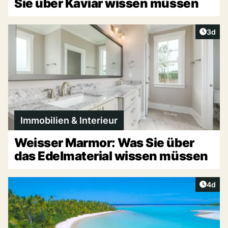
Sie über Kaviar wissen müssen
Artike
3d
Immobilien & Interieur
Weisser Marmor: Was Sie über
das Edelmaterial wissen müssen
Artike
4d