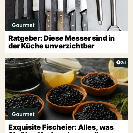
Gourmet
Ratgeber: Diese Messer sind in
der Küche unverzichtbar
Artike
2d
Gourmet
Exquisite Fischeier: Alles, was