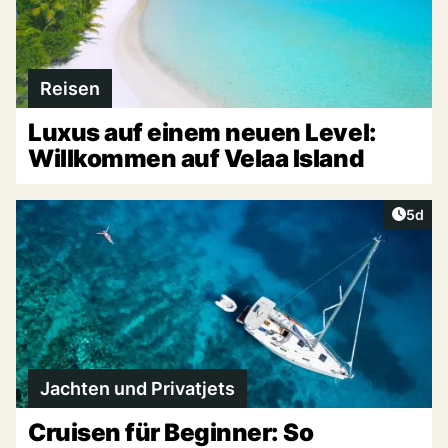
Reisen
Luxus auf einem neuen Level:
Willkommen auf Velaa Island
Artike
5d
Jachten und Privatjets
Cruisen für Beginner: So