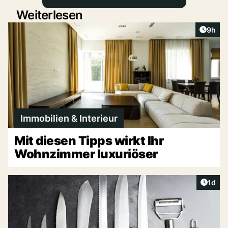
Weiterlesen
Artike
9h
Immobilien & Interieur
Mit diesen Tipps wirkt Ihr
Wohnzimmer luxuriöser
Artike
1d