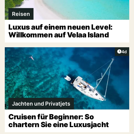
Reisen
Luxus auf einem neuen Level:
Willkommen auf Velaa Island
Artike
4d
Jachten und Privatjets
Cruisen für Beginner: So
chartern Sie eine Luxusjacht