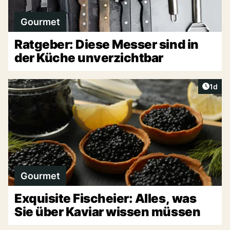
Gourmet
Ratgeber: Diese Messer sind in
der Küche unverzichtbar
Artike
1d
Gourmet
Exquisite Fischeier: Alles, was
Sie über Kaviar wissen müssen