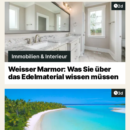
Artike
2d
Immobilien & Interieur
Weisser Marmor: Was Sie über
das Edelmaterial wissen müssen
Artike
3d