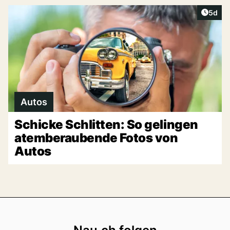
Artike
5d
Autos
Schicke Schlitten: So gelingen
atemberaubende Fotos von
Autos
Footer