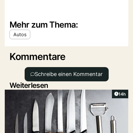
Mehr zum Thema:
Autos
Kommentare
Schreibe einen Kommentar
Weiterlesen
Artikel
14h