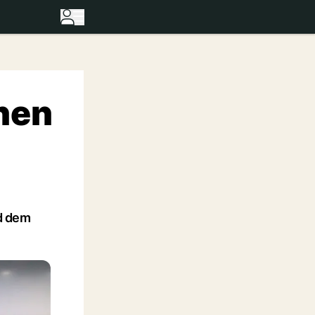
hen
d dem