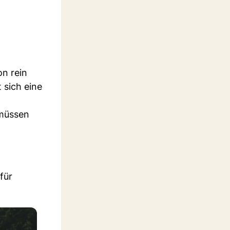
on rein
 sich eine
 müssen
für