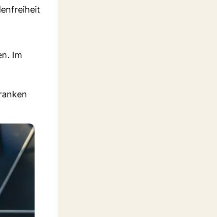
enfreiheit
en. Im
Franken