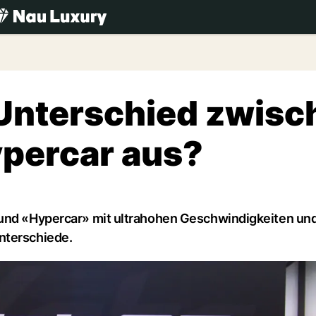
.ch
Unterschied zwisc
percar aus?
» und «Hypercar» mit ultrahohen Geschwindigkeiten un
nterschiede.