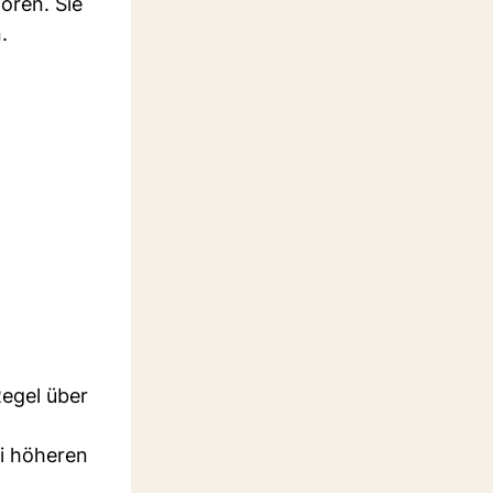
oren. Sie
.
Regel über
i höheren