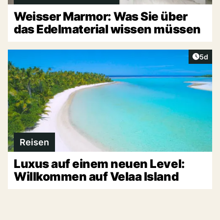
Weisser Marmor: Was Sie über
das Edelmaterial wissen müssen
Artike
5d
Reisen
Luxus auf einem neuen Level:
Willkommen auf Velaa Island