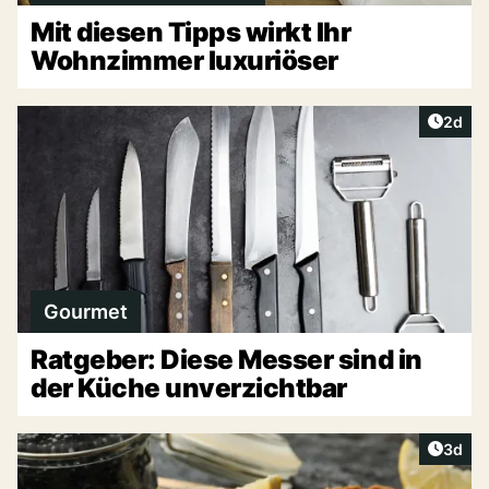
Mit diesen Tipps wirkt Ihr
Wohnzimmer luxuriöser
Artike
2d
Gourmet
Ratgeber: Diese Messer sind in
der Küche unverzichtbar
Artike
3d