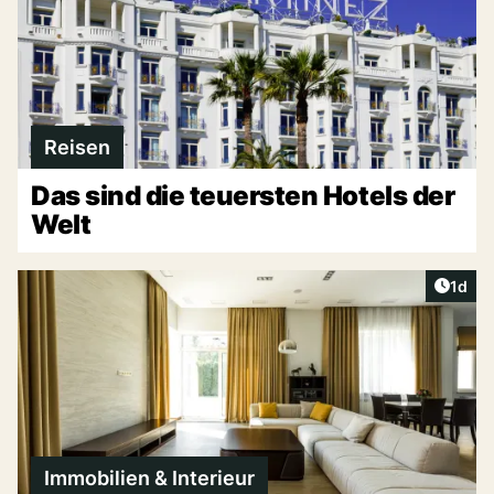
Reisen
Das sind die teuersten Hotels der
Welt
Artike
1d
Immobilien & Interieur