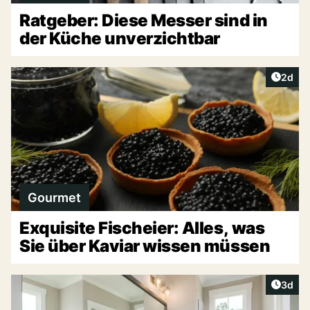
Ratgeber: Diese Messer sind in
der Küche unverzichtbar
Artike
2d
Gourmet
Exquisite Fischeier: Alles, was
Sie über Kaviar wissen müssen
Artike
3d