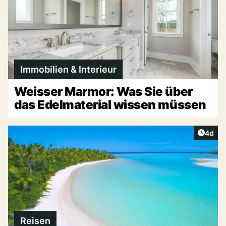
Immobilien & Interieur
Weisser Marmor: Was Sie über
das Edelmaterial wissen müssen
Artike
4d
Reisen