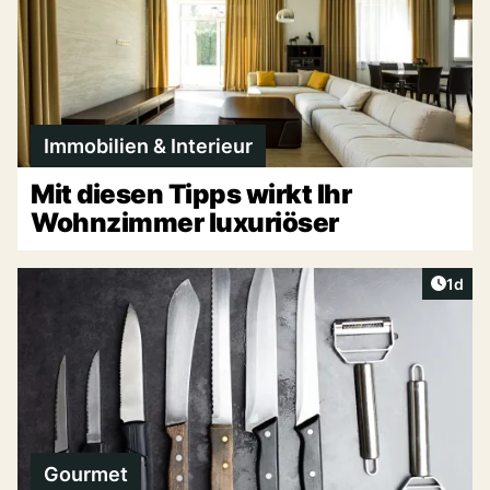
Immobilien & Interieur
Mit diesen Tipps wirkt Ihr
Wohnzimmer luxuriöser
Artike
1d
Gourmet