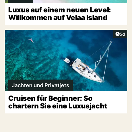
Luxus auf einem neuen Level:
Willkommen auf Velaa Island
Artike
5d
Jachten und Privatjets
Cruisen für Beginner: So
chartern Sie eine Luxusjacht