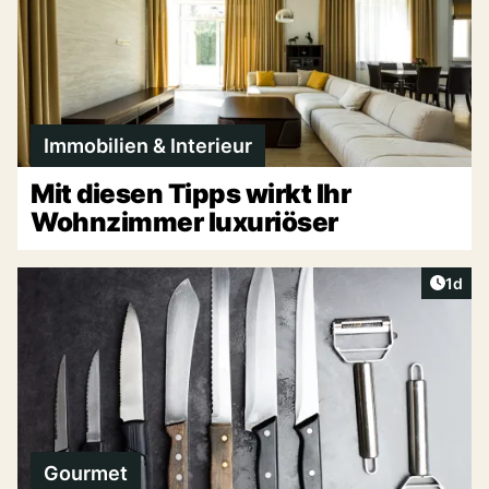
Immobilien & Interieur
Mit diesen Tipps wirkt Ihr
Wohnzimmer luxuriöser
Artike
1d
Gourmet