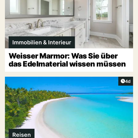
Immobilien & Interieur
Weisser Marmor: Was Sie über
das Edelmaterial wissen müssen
Artike
4d
Reisen