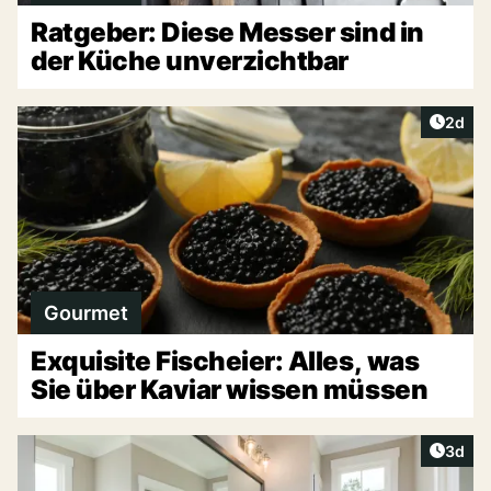
Ratgeber: Diese Messer sind in
der Küche unverzichtbar
Artike
2d
Gourmet
Exquisite Fischeier: Alles, was
Sie über Kaviar wissen müssen
Artike
3d