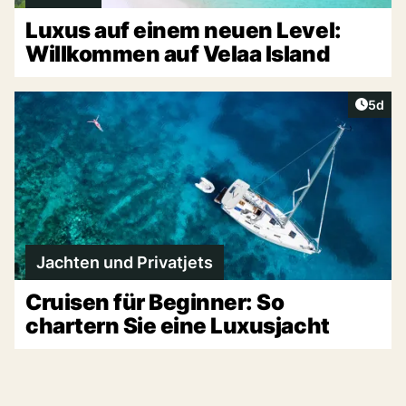
Luxus auf einem neuen Level:
Willkommen auf Velaa Island
Artike
5d
Jachten und Privatjets
Cruisen für Beginner: So
chartern Sie eine Luxusjacht