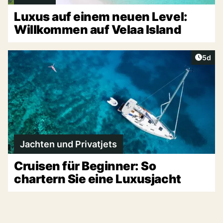
Luxus auf einem neuen Level:
Willkommen auf Velaa Island
Artike
5d
Jachten und Privatjets
Cruisen für Beginner: So
chartern Sie eine Luxusjacht