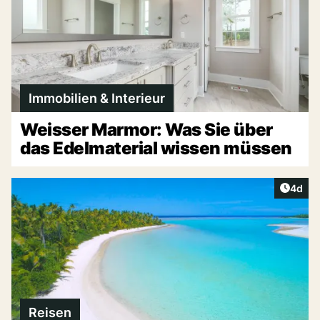
Immobilien & Interieur
Weisser Marmor: Was Sie über
das Edelmaterial wissen müssen
Artike
4d
Reisen