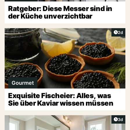
Ratgeber: Diese Messer sind in
der Küche unverzichtbar
Artike
2d
Gourmet
Exquisite Fischeier: Alles, was
Sie über Kaviar wissen müssen
Artike
3d