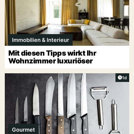
Immobilien & Interieur
Mit diesen Tipps wirkt Ihr
Wohnzimmer luxuriöser
Artike
1d
Gourmet