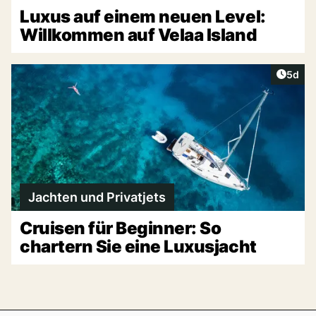
Luxus auf einem neuen Level:
Willkommen auf Velaa Island
Artike
5d
Jachten und Privatjets
Cruisen für Beginner: So
chartern Sie eine Luxusjacht