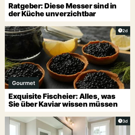
Ratgeber: Diese Messer sind in
der Küche unverzichtbar
Artike
2d
Gourmet
Exquisite Fischeier: Alles, was
Sie über Kaviar wissen müssen
Artike
3d