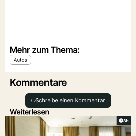
Mehr zum Thema:
Autos
Kommentare
Schreibe einen Kommentar
Weiterlesen
Artike
8h