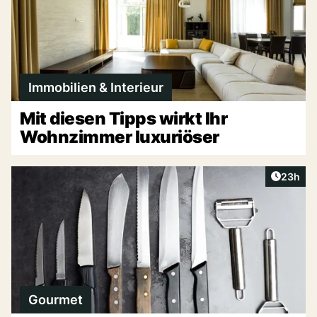
Immobilien & Interieur
Mit diesen Tipps wirkt Ihr
Wohnzimmer luxuriöser
Artikel 
23h
Gourmet