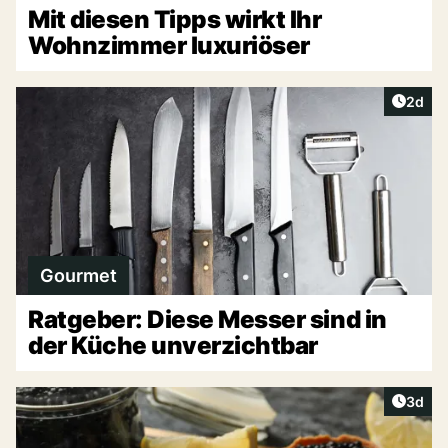
Mit diesen Tipps wirkt Ihr
Wohnzimmer luxuriöser
Artike
2d
Gourmet
Ratgeber: Diese Messer sind in
der Küche unverzichtbar
Artike
3d