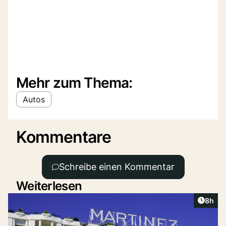
Mehr zum Thema:
Autos
Kommentare
Schreibe einen Kommentar
Weiterlesen
Artike
8h