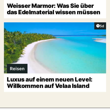
Weisser Marmor: Was Sie über
das Edelmaterial wissen müssen
Artike
5d
Reisen
Luxus auf einem neuen Level:
Willkommen auf Velaa Island