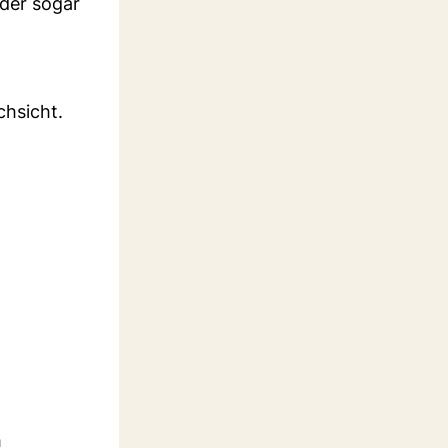
oder sogar
chsicht.
m