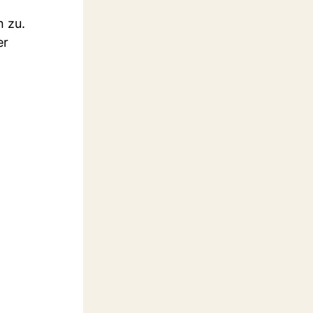
n zu.
er