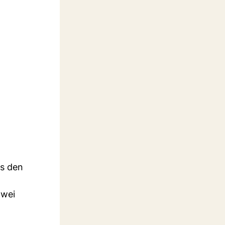
us den
zwei