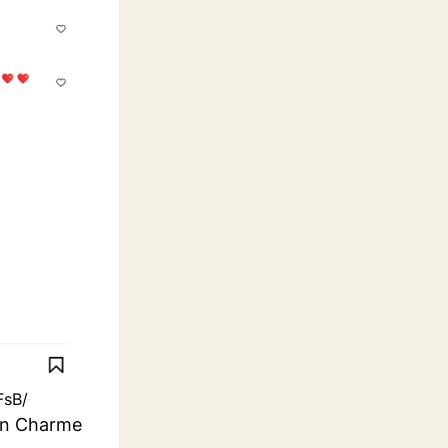
FsB/
hen Charme