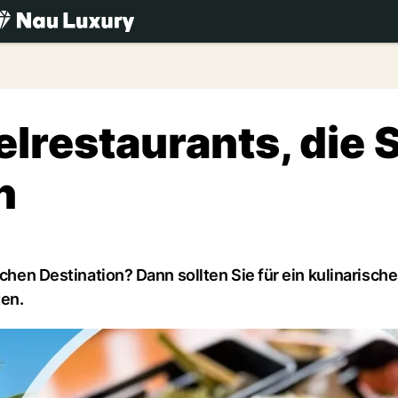
.ch
elrestaurants, die 
n
schen Destination? Dann sollten Sie für ein kulinarisch
ten.