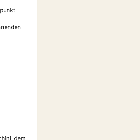
fpunkt
annenden
chini, dem