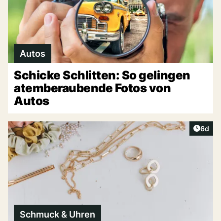
Autos
Schicke Schlitten: So gelingen
atemberaubende Fotos von
Autos
Artike
6d
Schmuck & Uhren