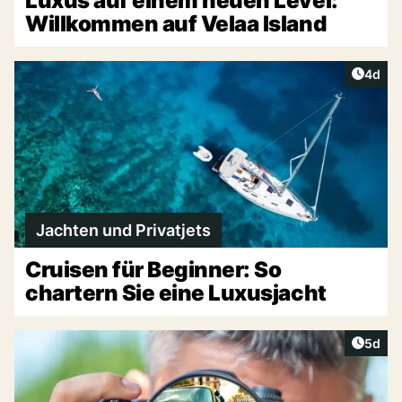
Luxus auf einem neuen Level:
Willkommen auf Velaa Island
Artike
4d
Jachten und Privatjets
Cruisen für Beginner: So
chartern Sie eine Luxusjacht
Artike
5d