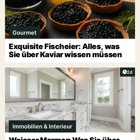
Gourmet
Exquisite Fischeier: Alles, was
Sie über Kaviar wissen müssen
Artike
2d
Immobilien & Interieur