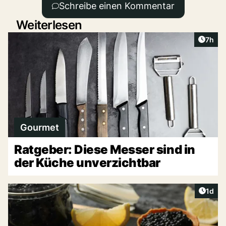
Schreibe einen Kommentar
Weiterlesen
Artike
7h
Gourmet
Ratgeber: Diese Messer sind in
der Küche unverzichtbar
Artike
1d