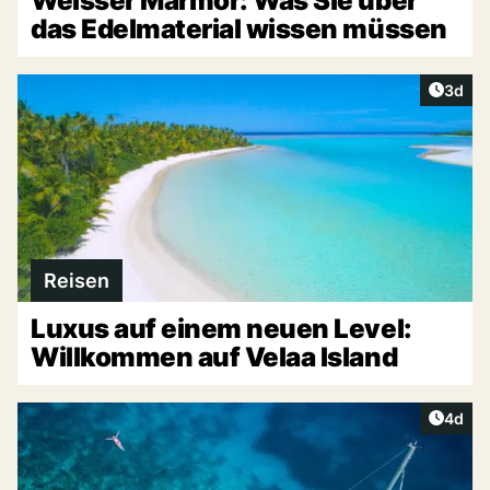
Weisser Marmor: Was Sie über
das Edelmaterial wissen müssen
Artike
3d
Reisen
Luxus auf einem neuen Level:
Willkommen auf Velaa Island
Artike
4d