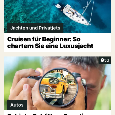
Jachten und Privatjets
Cruisen für Beginner: So
chartern Sie eine Luxusjacht
Artike
5d
Autos