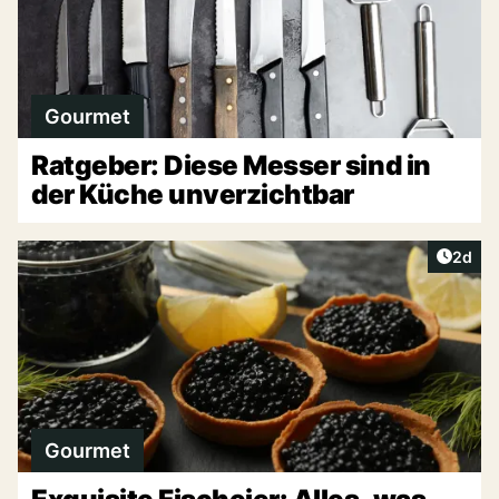
Gourmet
Ratgeber: Diese Messer sind in
der Küche unverzichtbar
Artike
2d
Gourmet