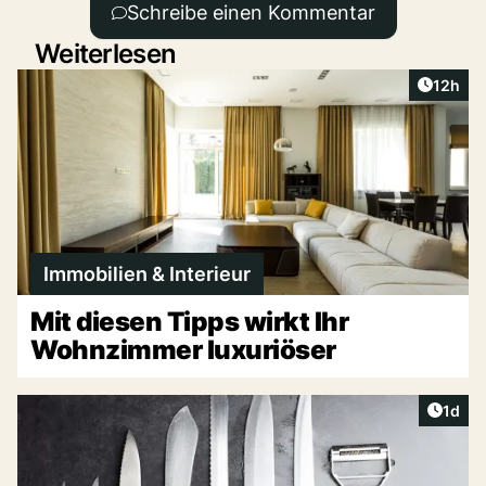
Schreibe einen Kommentar
Weiterlesen
Artikel
12h
Immobilien & Interieur
Mit diesen Tipps wirkt Ihr
Wohnzimmer luxuriöser
Artike
1d