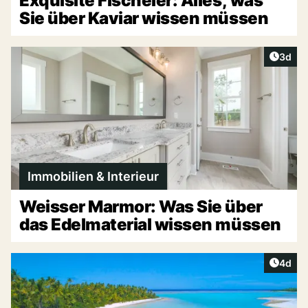
Exquisite Fischeier: Alles, was
Sie über Kaviar wissen müssen
Artike
3d
Immobilien & Interieur
Weisser Marmor: Was Sie über
das Edelmaterial wissen müssen
Artike
4d