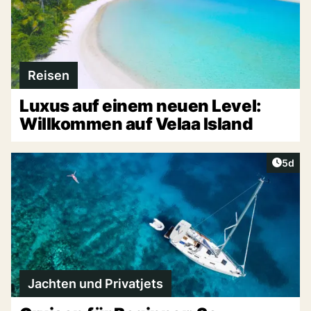
Reisen
Luxus auf einem neuen Level:
Willkommen auf Velaa Island
Artike
5d
Jachten und Privatjets