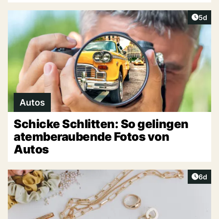
Artike
5d
Autos
Schicke Schlitten: So gelingen
atemberaubende Fotos von
Autos
Artike
6d