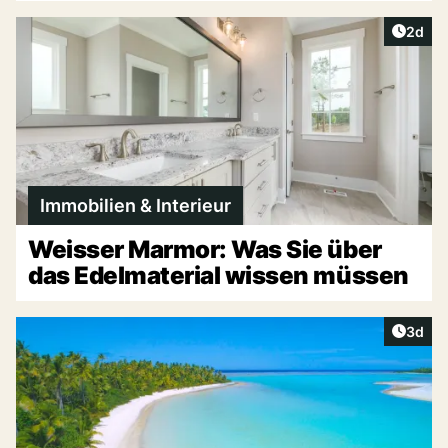
Artike
2d
Immobilien & Interieur
Weisser Marmor: Was Sie über
das Edelmaterial wissen müssen
Artike
3d