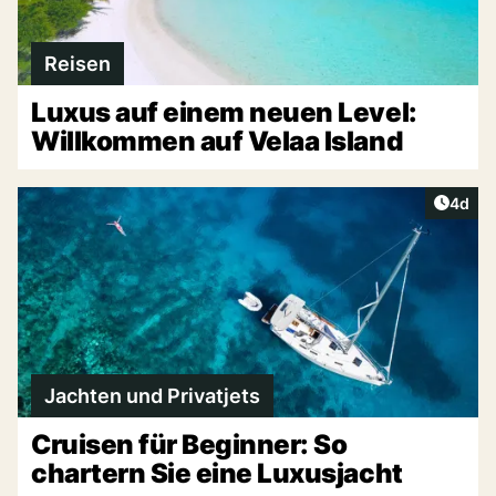
Reisen
Luxus auf einem neuen Level:
Willkommen auf Velaa Island
Artike
4d
Jachten und Privatjets
Cruisen für Beginner: So
chartern Sie eine Luxusjacht