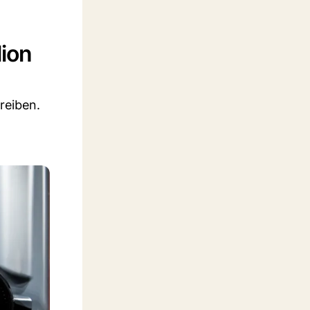
lion
reiben.