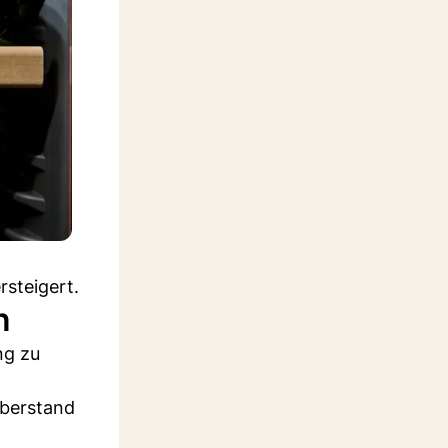
rsteigert.
n
ng zu
überstand