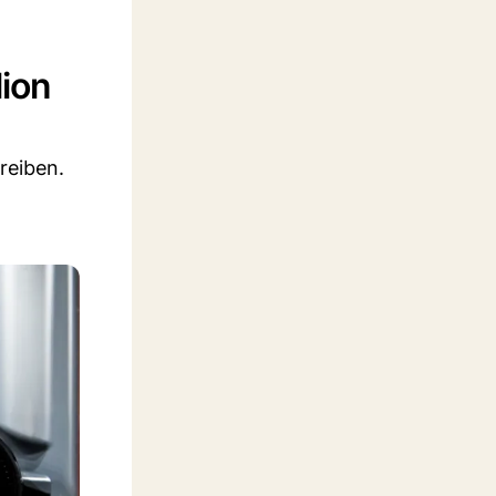
lion
reiben.