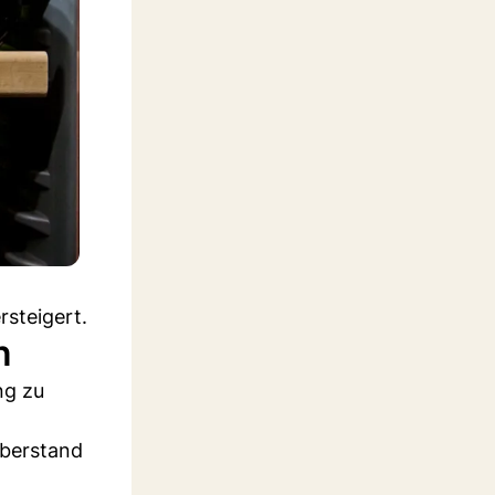
rsteigert.
n
ng zu
überstand