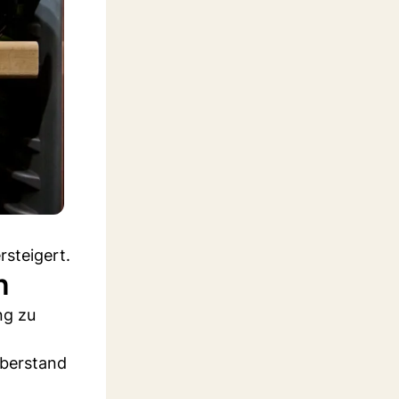
rsteigert.
n
ng zu
überstand