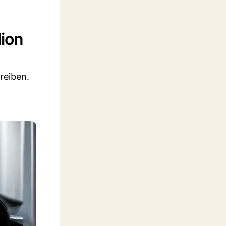
lion
reiben.