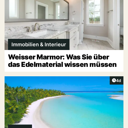
Immobilien & Interieur
Weisser Marmor: Was Sie über
das Edelmaterial wissen müssen
Artike
4d