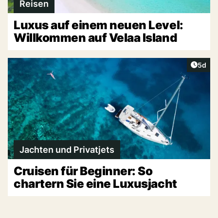
Reisen
Luxus auf einem neuen Level:
Willkommen auf Velaa Island
Artike
5d
Jachten und Privatjets
Cruisen für Beginner: So
chartern Sie eine Luxusjacht