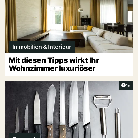
Immobilien & Interieur
Mit diesen Tipps wirkt Ihr
Wohnzimmer luxuriöser
Artike
1d