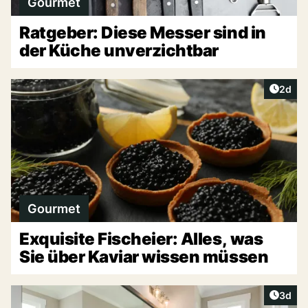
Gourmet
Ratgeber: Diese Messer sind in
der Küche unverzichtbar
Artike
2d
Gourmet
Exquisite Fischeier: Alles, was
Sie über Kaviar wissen müssen
Artike
3d