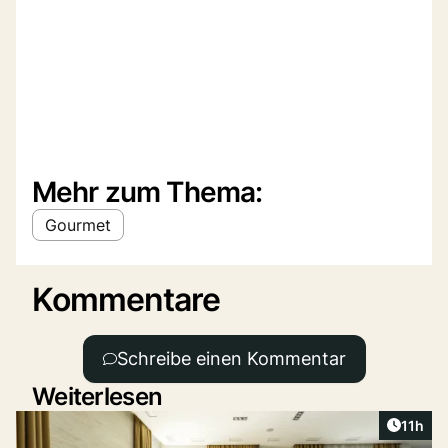
Mehr zum Thema:
Gourmet
Kommentare
Schreibe einen Kommentar
Weiterlesen
Artikel
11h