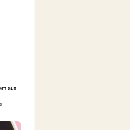
lem aus
er