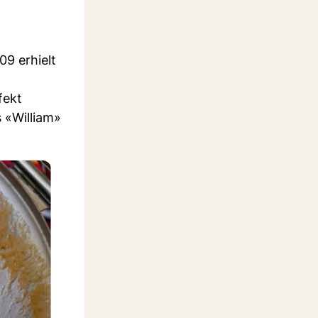
09 erhielt
fekt
 «William»