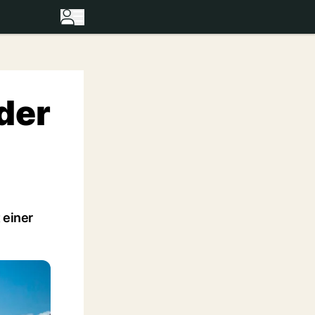
eder
 einer