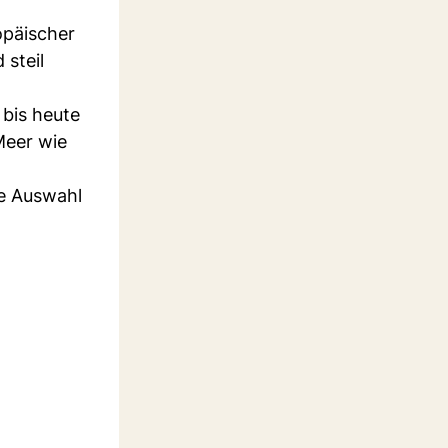
opäischer
steil
 bis heute
Meer wie
he Auswahl