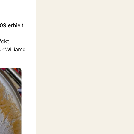
09 erhielt
fekt
 «William»