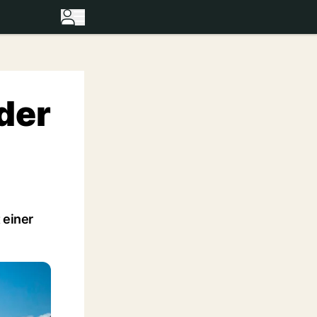
eder
 einer