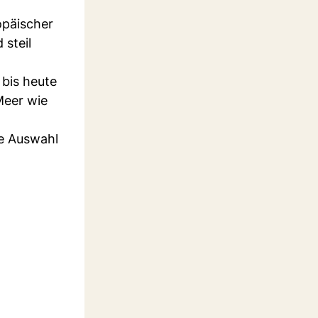
opäischer
steil
 bis heute
Meer wie
he Auswahl