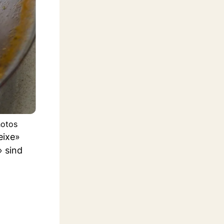
hotos
eixe»
 sind