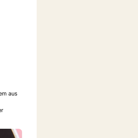
lem aus
er