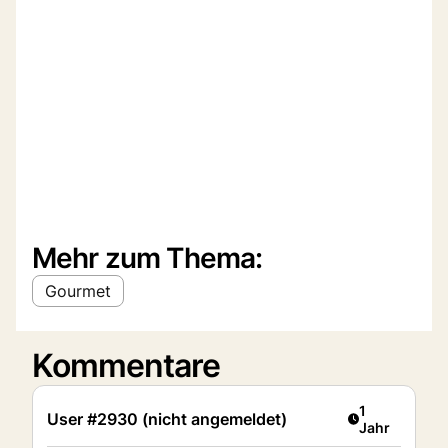
Mehr zum Thema:
Gourmet
Kommentare
Artikel veröff
1
User #2930 (nicht angemeldet)
Jahr