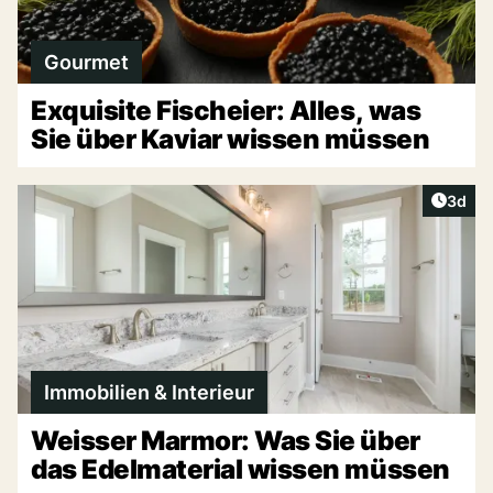
Gourmet
Exquisite Fischeier: Alles, was
Sie über Kaviar wissen müssen
Artike
3d
Immobilien & Interieur
Weisser Marmor: Was Sie über
das Edelmaterial wissen müssen