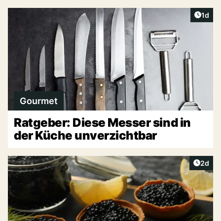
Artike
1d
Gourmet
Ratgeber: Diese Messer sind in
der Küche unverzichtbar
Artike
2d