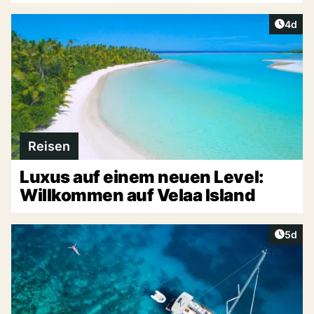
Artike
4d
Reisen
Luxus auf einem neuen Level:
Willkommen auf Velaa Island
Artike
5d