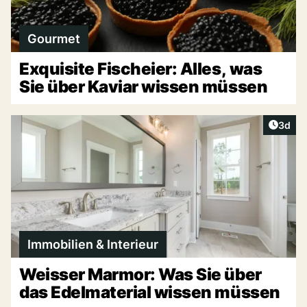
Gourmet
Exquisite Fischeier: Alles, was
Sie über Kaviar wissen müssen
Artike
3d
Immobilien & Interieur
Weisser Marmor: Was Sie über
das Edelmaterial wissen müssen