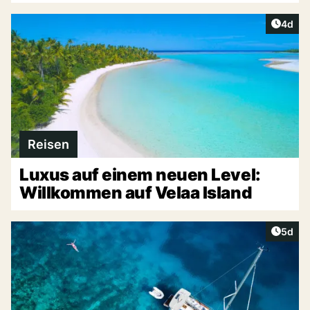
Artike
4d
Reisen
Luxus auf einem neuen Level:
Willkommen auf Velaa Island
Artike
5d