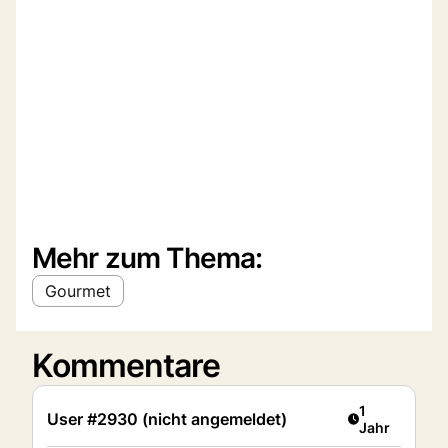
Mehr zum Thema:
Gourmet
Kommentare
Artikel veröff
1
User #2930 (nicht angemeldet)
Jahr