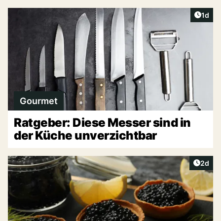
Artike
1d
Gourmet
Ratgeber: Diese Messer sind in
der Küche unverzichtbar
Artike
2d