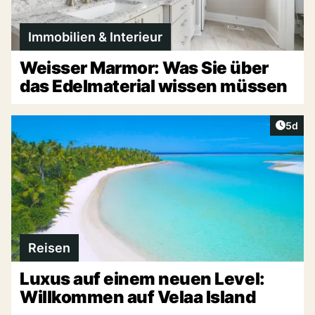
Immobilien & Interieur
Weisser Marmor: Was Sie über
das Edelmaterial wissen müssen
Artike
5d
Reisen
Luxus auf einem neuen Level:
Willkommen auf Velaa Island