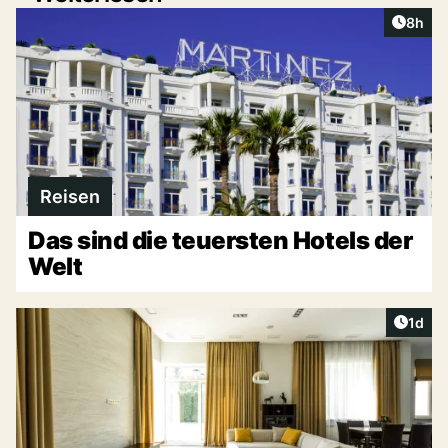
Artike
8h
Reisen
Das sind die teuersten Hotels der
Welt
Artike
1d