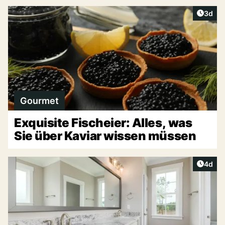
Artike
3d
Gourmet
Exquisite Fischeier: Alles, was
Sie über Kaviar wissen müssen
Artike
4d