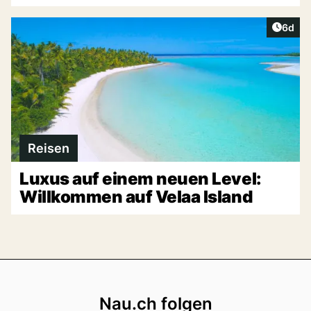
Artike
6d
Reisen
Luxus auf einem neuen Level:
Willkommen auf Velaa Island
Footer
Nau.ch folgen