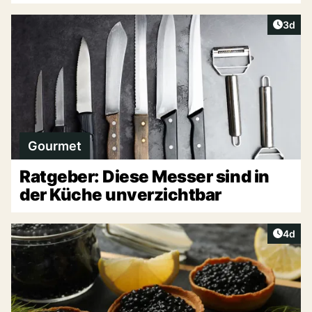
Artike
3d
Gourmet
Ratgeber: Diese Messer sind in
der Küche unverzichtbar
Artike
4d