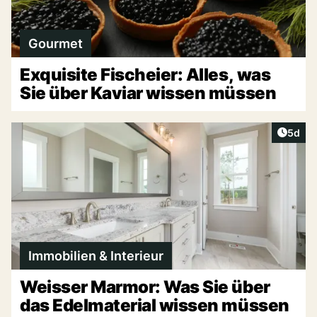
Gourmet
Exquisite Fischeier: Alles, was
Sie über Kaviar wissen müssen
Artike
5d
Immobilien & Interieur
Weisser Marmor: Was Sie über
das Edelmaterial wissen müssen