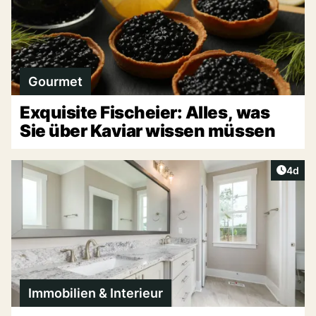
Gourmet
Exquisite Fischeier: Alles, was
Sie über Kaviar wissen müssen
Artike
4d
Immobilien & Interieur