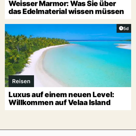
Weisser Marmor: Was Sie über
das Edelmaterial wissen müssen
Artike
5d
Reisen
Luxus auf einem neuen Level:
Willkommen auf Velaa Island
Footer