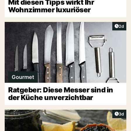
Mit diesen Tipps wirkt Ihr
Wohnzimmer luxuriöser
Artike
2d
Gourmet
Ratgeber: Diese Messer sind in
der Küche unverzichtbar
Artike
3d