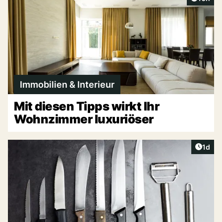
Immobilien & Interieur
Mit diesen Tipps wirkt Ihr
Wohnzimmer luxuriöser
Artike
1d