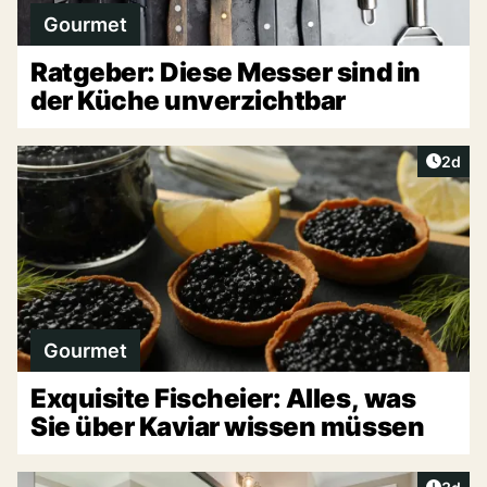
Gourmet
Ratgeber: Diese Messer sind in
der Küche unverzichtbar
Artike
2d
Gourmet
Exquisite Fischeier: Alles, was
Sie über Kaviar wissen müssen
Artike