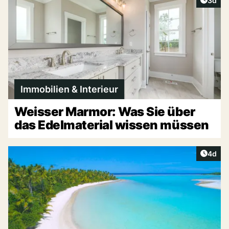
3d
Immobilien & Interieur
Weisser Marmor: Was Sie über
das Edelmaterial wissen müssen
Artike
4d