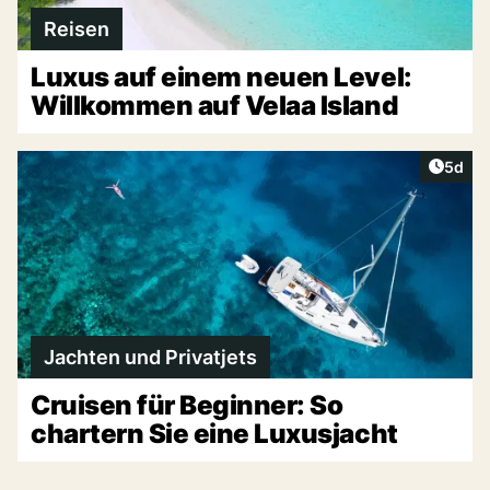
Reisen
Luxus auf einem neuen Level:
Willkommen auf Velaa Island
Artike
5d
Jachten und Privatjets
Cruisen für Beginner: So
chartern Sie eine Luxusjacht